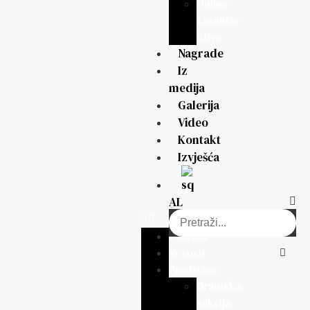
Online
kazalište
uživo
Nagrade
Iz
medija
Galerija
Video
Kontakt
Izvješća
AL
Početna
Novosti
Predstave
Dramska
sekcija