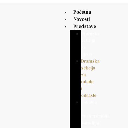
Početna
Novosti
Predstave
Dramska
sekcija
za
djecu
Dramska
sekcija
za
mlade
i
odrasle
Lokalna
i
međunarodna
suradnja