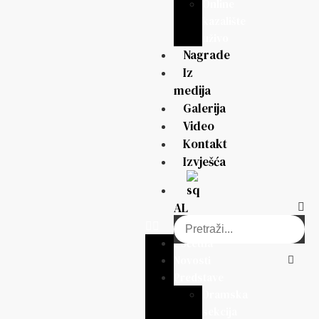
Online
kazalište
uživo
Nagrade
Iz
medija
Galerija
Video
Kontakt
Izvješća
AL
Početna
Novosti
Predstave
Dramska
sekcija