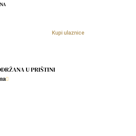
INA
Kupi ulaznice
DRŽANA U PRIŠTINI
ina