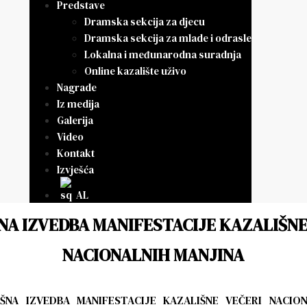
Predstave
Dramska sekcija za djecu
Dramska sekcija za mlade i odrasle
Lokalna i međunarodna suradnja
Online kazalište uživo
Nagrade
Iz medija
Galerija
Video
Kontakt
Izvješća
AL
NA IZVEDBA MANIFESTACIJE KAZALIŠNE
NACIONALNIH MANJINA
EŠNA IZVEDBA MANIFESTACIJE KAZALIŠNE VEČERI NACION