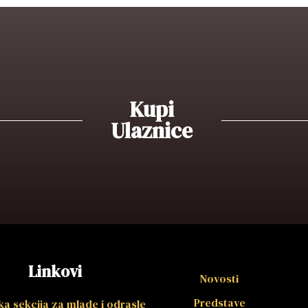
Kupi
Ulaznice
Linkovi
Novosti
Predstave
a sekcija za mlade i odrasle