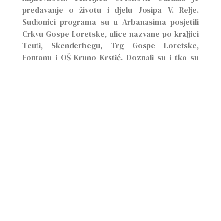
predavanje o životu i djelu Josipa V. Relje.
Sudionici programa su u Arbanasima posjetili
Crkvu Gospe Loretske, ulice nazvane po kraljici
Teuti, Skenderbegu, Trg Gospe Loretske,
Fontanu i OŠ Kruno Krstić. Doznali su i tko su
poznati Arbanasi: Aleksandar Stipčević, Pavle
Dešpalj, Giuseppe Pino Gjergja, Bernard Kotlar,
Đani Maršan, Kruno Krstić i drugi.
Prisustvovali su i koncertu Dina i Mel
,
Slavuj –
Zaboravljene pjesme zadarskih Arbanasa.
Ostalo je
vremena i za razgledavanje Zadra, Morskih
orgulja i Pozdrava suncu. Imali su pristup i
knjigama i publikacijama Zavičajne zbirke
zadarskih Arbanasa, koje su dio fonda Gradske
knjižnice, Ogranka „Aleksandar Stipčević” –
Arbanasi, te pokazuju izniman doprinos
Aleksandra Stipčevića, Krune Krstića, Bernarda
Kotlara, Augustina Stipčevića i Ivice Matešića