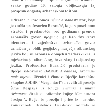
svake godine 10. svibnja obilježavaju taj
povijesni događaj arbanaškom feštom.
Održana je i radionica
Učimo arbanaški jezik
, koju
je vodila profesorica Barančić, koja s posebnom
strašću i predanošću već godinama prenosi
arbanaški govor, njegujući ga kao živi izraz
identiteta i zajedništva. Arbanaški govor
arhaičan je oblik gegijskog narječja albanskog
jezika koji su Arbanasi donijeli u zadarski kraj, a
mješavina je albanskog, hrvatskog i talijanskog
jezika. Profesorica Barančić predstavila je
dječje slikovnice:
Dolazak Arbanasa, Arbanasi-
moje mjesto.
Učenici i članovi Dječije kazališne
skupine ADDHR “Mergimtari”su recitirali poeziju
Šime Dešpalja iz knjige
Svitanja i smiraji
Arbanasa
, čitali su odlomke knjige
Nita
autora
Josipa V. Relje, te poeziju i priče iz narodne
književnosti. Učiteljica Orešković održala je