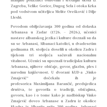
Zagreba, Velike Gorice, Dugog Sela i otoka Krka
pod vodstvom učiteljica Melite Orešković i Dilje
Lleshi.
Povodom obilježavanja 300 godina od dolaska
Arbanasa u Zadar (1726. – 2026.), učenici
nastave albanskog jezika i kulture doznali su da
su se Arbanasi, Albanaci katolici, u dvadesetim
godinama 18. stoljeća doselili u okolicu Zadra i
tijekom tri stoljeća sačuvali nacionalnu
vitalnost. Učenici su upoznali tradicijsku kulturu
Arbanasa, njihove običaje, govor, glazbu, ples i
narodnu književnost. U dvorani KUD-a „Vinko
Zmajević“ dočekala ih je
profesorica Maximiljana Barančić, predsjedica
društva, te govorila o tradiciji, običajima,
govoru, kao i o tome kako je nadbiskup Vinko
Zmajević doveo Arbanase u Zadru iz okolice
Skadra iz Albanije prije 300 godina. Arbanasi