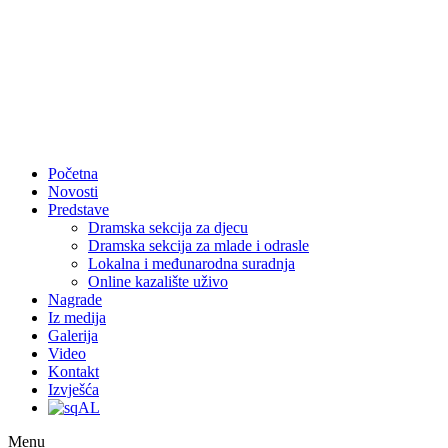
Skip
to
content
Početna
Novosti
Predstave
Dramska sekcija za djecu
Dramska sekcija za mlade i odrasle
Lokalna i međunarodna suradnja
Online kazalište uživo
Nagrade
Iz medija
Galerija
Video
Kontakt
Izvješća
AL
Menu