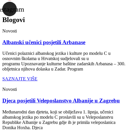
nstagram
Blogovi
Novosti
Albanski učenici posjetili Arbanase
Učenici polaznici albanskog jezika i kulture po modelu C u
osnovnim školama u Hrvatskoj sudjelovali su u
programu Upoznavanje kulturne baštine zadarskih Arbanasa – 300.
obljetnica njihova dolaska u Zadar. Program
SAZNAJTE VIŠE
Novosti
Djeca posjetili Veleposlanstvo Albanije u Zagrebu
Međunarodni dan djeteta, koji se obilježava 1. lipnja, učenici
albanskog jezika po modelu C proslavili su u Veleposlanstvu
Republike Albanije u Zagrebu gdje ih je primila veleposlanica
Donika Hoxha. Djeca