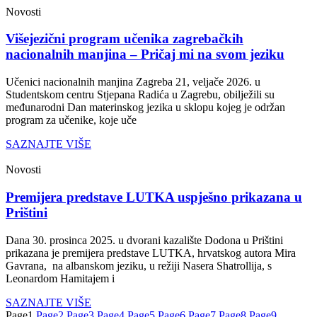
Novosti
Višejezični program učenika zagrebačkih
nacionalnih manjina – Pričaj mi na svom jeziku
Učenici nacionalnih manjina Zagreba 21, veljače 2026. u
Studentskom centru Stjepana Radića u Zagrebu, obilježili su
međunarodni Dan materinskog jezika u sklopu kojeg je održan
program za učenike, koje uče
SAZNAJTE VIŠE
Novosti
Premijera predstave LUTKA uspješno prikazana u
Prištini
Dana 30. prosinca 2025. u dvorani kazalište Dodona u Prištini
prikazana je premijera predstave LUTKA, hrvatskog autora Mira
Gavrana, na albanskom jeziku, u režiji Nasera Shatrollija, s
Leonardom Hamitajem i
SAZNAJTE VIŠE
Page
1
Page
2
Page
3
Page
4
Page
5
Page
6
Page
7
Page
8
Page
9