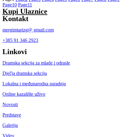
Page
10
Page
11
Kupi Ulaznice
Kontakt
mergimtarizg@ gmail.com
+385 91 346 2923
Linkovi
Dramska sekcija za mlade i odrasle
Dječja dramska sekcija
Lokalna i međunarodna suradnja
Online kazalište uživo
Novosti
Predstave
Galerija
Video