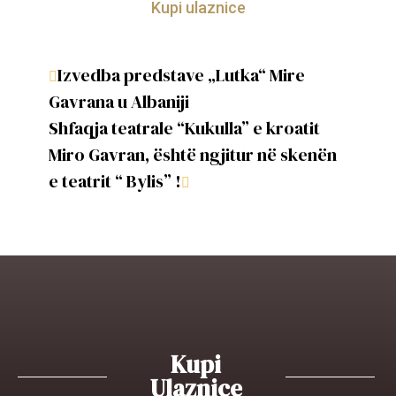
Kupi ulaznice
Izvedba predstave „Lutka“ Mire
Gavrana u Albaniji
Shfaqja teatrale “Kukulla” e kroatit
Miro Gavran, është ngjitur në skenën
e teatrit “ Bylis” !
Kupi
Ulaznice