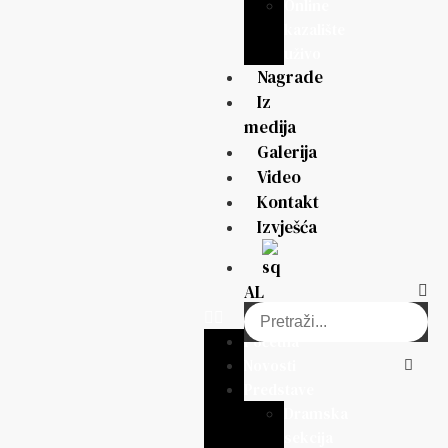
Online
kazalište
uživo
Nagrade
Iz
medija
Galerija
Video
Kontakt
Izvješća
AL
Početna
Novosti
Predstave
Dramska
sekcija